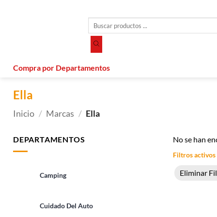
Saltar
al
Búsqueda
contenido
de
productos
Compra por Departamentos
Ella
Inicio
/
Marcas
/
Ella
DEPARTAMENTOS
No se han en
Filtros activos
Eliminar Fi
Camping
Cuidado Del Auto