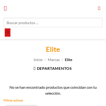
Saltar
al
contenido
Búsqueda
de
productos
Elite
Inicio
/
Marcas
/
Elite
DEPARTAMENTOS
No se han encontrado productos que coincidan con tu
selección.
Filtros activos