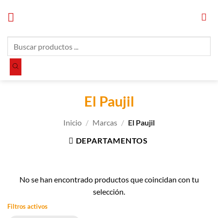
Saltar
al
contenido
Búsqueda
de
productos
El Paujil
Inicio
/
Marcas
/
El Paujil
DEPARTAMENTOS
No se han encontrado productos que coincidan con tu
selección.
Filtros activos