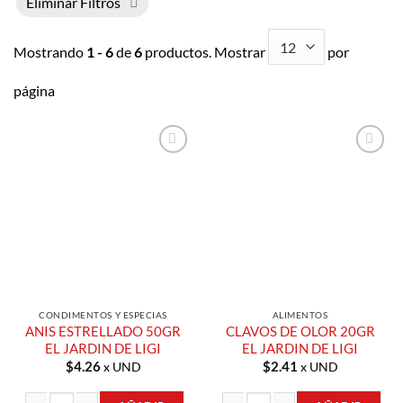
Eliminar Filtros
Mostrando
1 - 6
de
6
productos. Mostrar
por
página
Añadir a
Añadir a
Lista de
Lista de
Compras
Compras
CONDIMENTOS Y ESPECIAS
ALIMENTOS
ANIS ESTRELLADO 50GR
CLAVOS DE OLOR 20GR
EL JARDIN DE LIGI
EL JARDIN DE LIGI
$
4.26
$
2.41
x UND
x UND