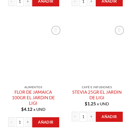
AÑADIR
AÑADIR
ANIS ESTRELLADO 50GR EL JARDIN DE LIGI cantidad
CLAVOS DE OLOR 20GR EL JARDIN DE
Añadir a
Añadir a
Lista de
Lista de
Compras
Compras
ALIMENTOS
CAFÉ E INFUSIONES
FLOR DE JAMAICA
STEVIA 25GR EL JARDIN
100GR EL JARDIN DE
DE LIGI
LIGI
$
1.25
x UND
$
4.12
x UND
AÑADIR
AÑADIR
STEVIA 25GR EL JARDIN DE LIGI cant
FLOR DE JAMAICA 100GR EL JARDIN DE LIGI cantidad