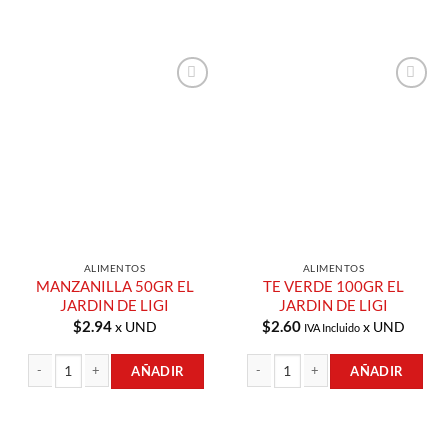
Añadir a
Añadir a
Lista de
Lista de
Compras
Compras
ALIMENTOS
ALIMENTOS
MANZANILLA 50GR EL
TE VERDE 100GR EL
JARDIN DE LIGI
JARDIN DE LIGI
$
2.94
$
2.60
x UND
x UND
IVA Incluido
AÑADIR
AÑADIR
MANZANILLA 50GR EL JARDIN DE LIGI cantidad
TE VERDE 100GR EL JARDIN DE LIGI 