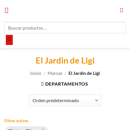
Saltar
al
contenido
Búsqueda
de
productos
El Jardin de Ligi
Inicio
/
Marcas
/
El Jardin de Ligi
DEPARTAMENTOS
Filtros activos