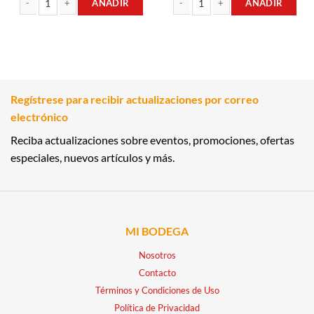
AÑADIR
AÑADIR
AGUA OXIGENADA 120ML EL GUARDIAN cantidad
AGUA OXIGENADA 240ML EL GUARD
Regístrese para recibir actualizaciones por correo
electrónico
Reciba actualizaciones sobre eventos, promociones, ofertas
especiales, nuevos artículos y más.
MI BODEGA
Nosotros
Contacto
Términos y Condiciones de Uso
Política de Privacidad