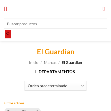
Saltar
al
contenido
Búsqueda
de
productos
El Guardian
Inicio
/
Marcas
/
El Guardian
DEPARTAMENTOS
Filtros activos