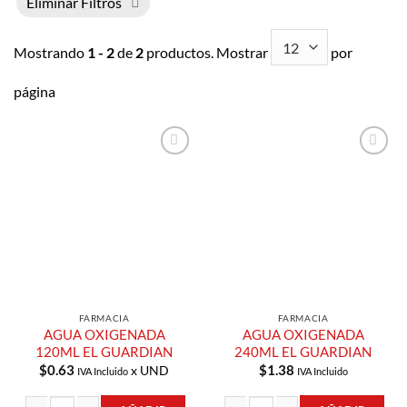
Eliminar Filtros
Mostrando
1 - 2
de
2
productos. Mostrar
por
página
Añadir a
Añadir a
Lista de
Lista de
Compras
Compras
FARMACIA
FARMACIA
AGUA OXIGENADA
AGUA OXIGENADA
120ML EL GUARDIAN
240ML EL GUARDIAN
$
0.63
$
1.38
x UND
IVA Incluido
IVA Incluido