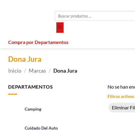
Saltar
al
Búsqueda
contenido
de
productos
Compra por Departamentos
Dona Jura
Inicio
/
Marcas
/
Dona Jura
DEPARTAMENTOS
No se han en
Filtros activos
Eliminar Fi
Camping
Cuidado Del Auto