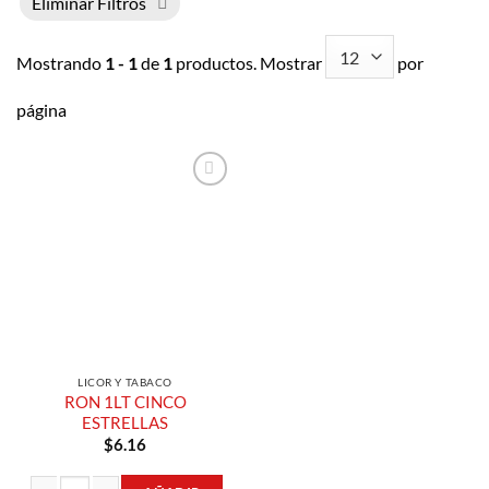
Eliminar Filtros
Mostrando
1 - 1
de
1
productos. Mostrar
por
página
Añadir a
Lista de
Compras
LICOR Y TABACO
RON 1LT CINCO
ESTRELLAS
$
6.16