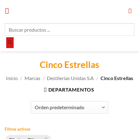
Saltar
al
contenido
Búsqueda
de
productos
Cinco Estrellas
Inicio
/
Marcas
/
Destilerías Unidas S.A
/
Cinco Estrellas
DEPARTAMENTOS
Filtros activos