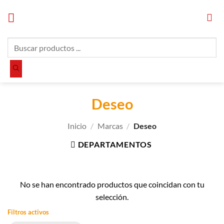
Saltar
al
contenido
Búsqueda
de
productos
Deseo
Inicio
/
Marcas
/
Deseo
DEPARTAMENTOS
No se han encontrado productos que coincidan con tu
selección.
Filtros activos