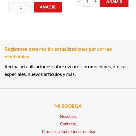
AÑADIR
AÑADIR
JABÓN PEPINO FRESCO 3-PACK 375
JABÓN FRUTA DE DRAGON 3-PACK 375GR DALAN cantidad
Regístrese para recibir actualizaciones por correo
electrónico
Reciba actualizaciones sobre eventos, promociones, ofertas
especiales, nuevos artículos y más.
MI BODEGA
Nosotros
Contacto
Términos y Condiciones de Uso