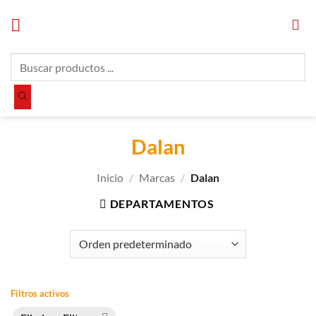
Saltar
al
contenido
Búsqueda
de
productos
Dalan
Inicio
/
Marcas
/
Dalan
DEPARTAMENTOS
Filtros activos