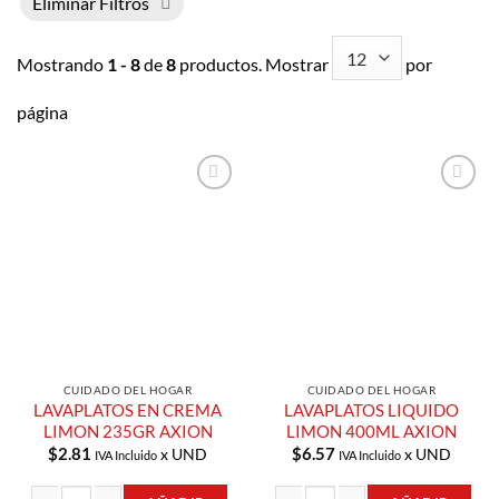
Eliminar Filtros
Mostrando
1 - 8
de
8
productos. Mostrar
por
página
Añadir a
Añadir a
Lista de
Lista de
Compras
Compras
CUIDADO DEL HOGAR
CUIDADO DEL HOGAR
LAVAPLATOS EN CREMA
LAVAPLATOS LIQUIDO
LIMON 235GR AXION
LIMON 400ML AXION
$
2.81
$
6.57
x UND
x UND
IVA Incluido
IVA Incluido