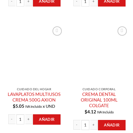
AÑADIR
AÑADIR
LAVAPLATOS EN CREMA LIMON 235GR AXION cantidad
LAVAPLATOS LIQUIDO LIMON 400ML
Añadir a
Añadir a
Lista de
Lista de
Compras
Compras
CUIDADO DEL HOGAR
CUIDADO CORPORAL
LAVAPLATOS MULTIUSOS
CREMA DENTAL
CREMA 500G AXION
ORIGINAL 100ML
COLGATE
$
5.05
x UND
IVA Incluido
$
4.12
IVA Incluido
AÑADIR
AÑADIR
LAVAPLATOS MULTIUSOS CREMA 500G AXION cantidad
CREMA DENTAL ORIGINAL 100ML CO