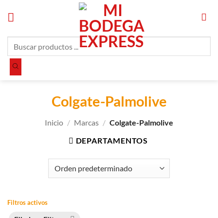
Saltar
al
contenido
Búsqueda
de
productos
Colgate-Palmolive
Inicio
/
Marcas
/
Colgate-Palmolive
DEPARTAMENTOS
Filtros activos