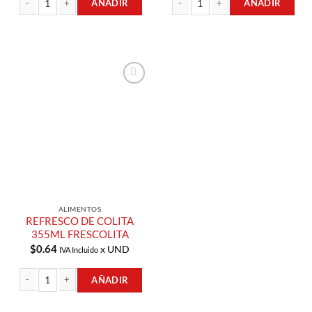
AÑADIR
AÑADIR
REFRESCO 1LT FRESCOLITA cantidad
REFRESCO SIN CALORIAS 1.5LT FRES
Añadir a
Lista de
Compras
ALIMENTOS
REFRESCO DE COLITA
355ML FRESCOLITA
$
0.64
x UND
IVA Incluido
AÑADIR
REFRESCO DE COLITA 355ML FRESCOLITA cantidad