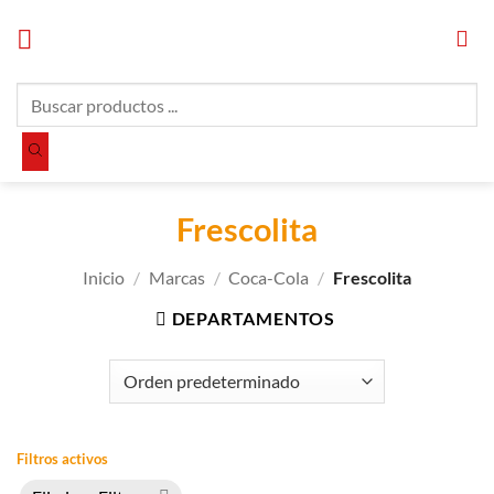
Saltar
al
contenido
Búsqueda
de
productos
Frescolita
Inicio
/
Marcas
/
Coca-Cola
/
Frescolita
DEPARTAMENTOS
Filtros activos