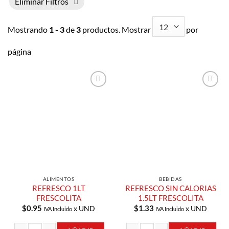
Eliminar Filtros
Mostrando
1 - 3
de
3
productos. Mostrar
por
página
Añadir a
Añadir a
Lista de
Lista de
Compras
Compras
ALIMENTOS
BEBIDAS
REFRESCO 1LT
REFRESCO SIN CALORIAS
FRESCOLITA
1.5LT FRESCOLITA
$
0.95
$
1.33
x UND
x UND
IVA Incluido
IVA Incluido