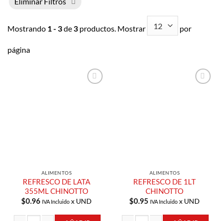
Eliminar Filtros
Mostrando
1 - 3
de
3
productos. Mostrar
por
página
Añadir a
Añadir a
Lista de
Lista de
Compras
Compras
ALIMENTOS
ALIMENTOS
REFRESCO DE LATA
REFRESCO DE 1LT
355ML CHINOTTO
CHINOTTO
$
0.96
$
0.95
x UND
x UND
IVA Incluido
IVA Incluido