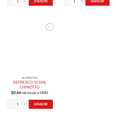
AÑADIR
AÑADIR
REFRESCO DE LATA 355ML CHINOTTO cantidad
REFRESCO DE 1LT CHINOTTO cantid
Añadir a
Lista de
Compras
ALIMENTOS
REFRESCO 355ML
CHINOTTO
$
0.66
x UND
IVA Incluido
AÑADIR
REFRESCO 355ML CHINOTTO cantidad