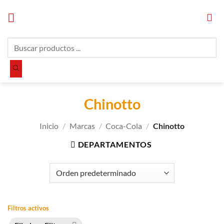
Saltar
al
contenido
Búsqueda
de
productos
Chinotto
Inicio
/
Marcas
/
Coca-Cola
/
Chinotto
DEPARTAMENTOS
Filtros activos