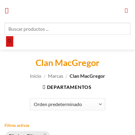
Saltar
al
contenido
Búsqueda
de
productos
Clan MacGregor
Inicio
/
Marcas
/
Clan MacGregor
DEPARTAMENTOS
Filtros activos