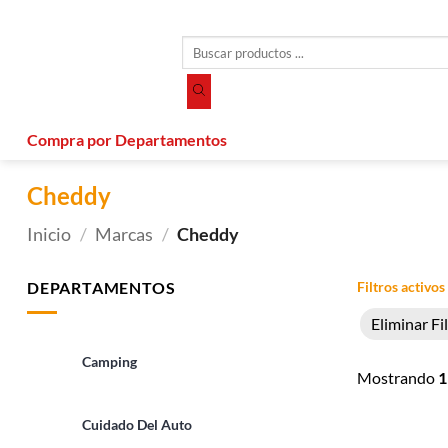
Saltar
al
Búsqueda
contenido
de
productos
Compra por Departamentos
Cheddy
Inicio
/
Marcas
/
Cheddy
DEPARTAMENTOS
Filtros activos
Eliminar Fi
Camping
Mostrando
1
Cuidado Del Auto