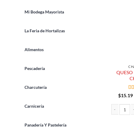
Mi Bodega Mayorista
La Feria de Hortalizas
Alimentos
CH
Pescadería
QUESO
C
Charcutería
Va
$
15.19
co
Carnicería
QUESO MOZZ
Panadería Y Pastelería