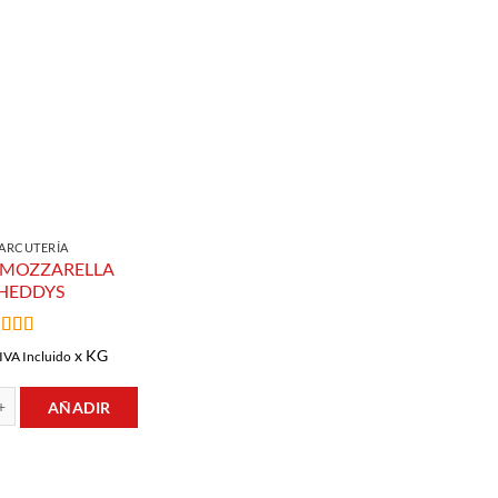
Añadir a
Lista de
Compras
ARCUTERÍA
 MOZZARELLA
HEDDYS
lorado
x KG
IVA Incluido
n
5
de 5
AÑADIR
ARELLA CHEDDYS cantidad