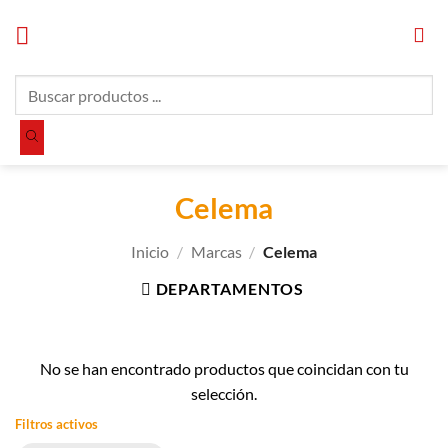
Saltar
al
contenido
Búsqueda
de
productos
Celema
Inicio
/
Marcas
/
Celema
DEPARTAMENTOS
No se han encontrado productos que coincidan con tu
selección.
Filtros activos