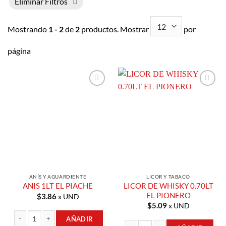
Eliminar Filtros
Mostrando
1 - 2
de
2
productos. Mostrar
por
página
Añadir a
Añadir a
Lista de
Lista de
Compras
Compras
ANÍS Y AGUARDIENTE
LICOR Y TABACO
LICOR DE WHISKY 0.70LT
ANIS 1LT EL PIACHE
EL PIONERO
$
3.86
x UND
$
5.09
x UND
AÑADIR