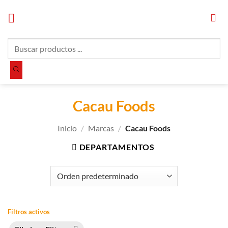
Saltar
al
contenido
Búsqueda
de
productos
Cacau Foods
Inicio
/
Marcas
/
Cacau Foods
DEPARTAMENTOS
Filtros activos