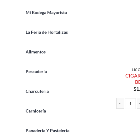
Mi Bodega Mayorista
La Feria de Hortalizas
Alimentos
LIC
Pescadería
CIGA
B
$
1
Charcutería
Carnicería
CIGARROS 1
Panadería Y Pastelería