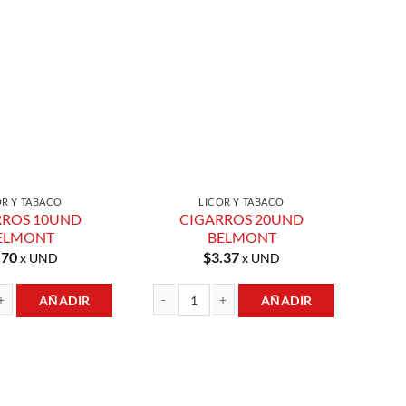
Añadir a
Añadir a
Lista de
Lista de
Compras
Compras
OR Y TABACO
LICOR Y TABACO
RROS 10UND
CIGARROS 20UND
ELMONT
BELMONT
.70
$
3.37
x UND
x UND
AÑADIR
AÑADIR
0UND BELMONT cantidad
CIGARROS 20UND BELMONT cantidad