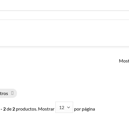
Most
ltros
 - 2
de
2
productos. Mostrar
por página