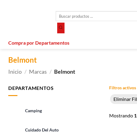
Saltar
al
Búsqueda
contenido
de
productos
Compra por Departamentos
Belmont
Inicio
/
Marcas
/
Belmont
DEPARTAMENTOS
Filtros activos
Eliminar Fi
Camping
Mostrando
1
Cuidado Del Auto