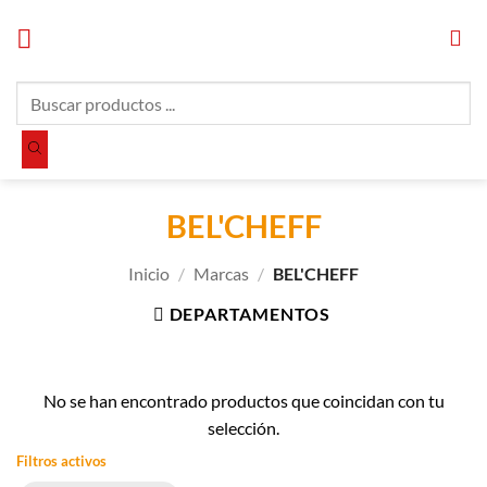
Saltar
al
contenido
Búsqueda
de
productos
BEL'CHEFF
Inicio
/
Marcas
/
BEL'CHEFF
DEPARTAMENTOS
No se han encontrado productos que coincidan con tu
selección.
Filtros activos