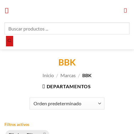
Saltar
al
contenido
Búsqueda
de
productos
BBK
Inicio
/
Marcas
/
BBK
DEPARTAMENTOS
Filtros activos