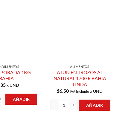
Añadir a
Añadir a
Lista de
Lista de
Compras
Compras
NDIMENTOS
ALIMENTOS
APORADA 1KG
ATUN EN TROZOS AL
BAHIA
NATURAL 170GR BAHIA
LINDA
.35
x UND
$
6.50
x UND
IVA Incluido
AÑADIR
AÑADIR
DA 1KG BAHIA cantidad
ATUN EN TROZOS AL NATURAL 170GR BAHIA L