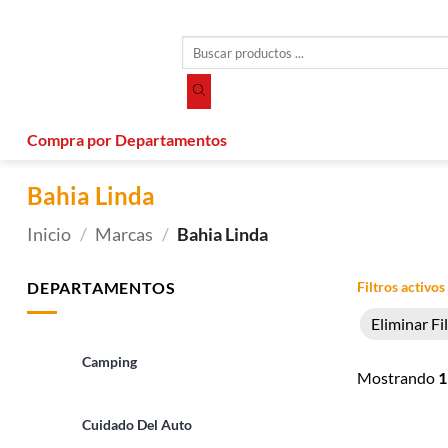
Saltar
al
Búsqueda
contenido
de
productos
Compra por Departamentos
Bahia Linda
Inicio
/
Marcas
/
Bahia Linda
DEPARTAMENTOS
Filtros activos
Eliminar Fi
Camping
Mostrando
1
Cuidado Del Auto