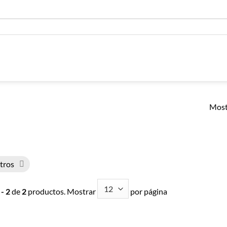
Most
ltros
 - 2
de
2
productos. Mostrar
por página