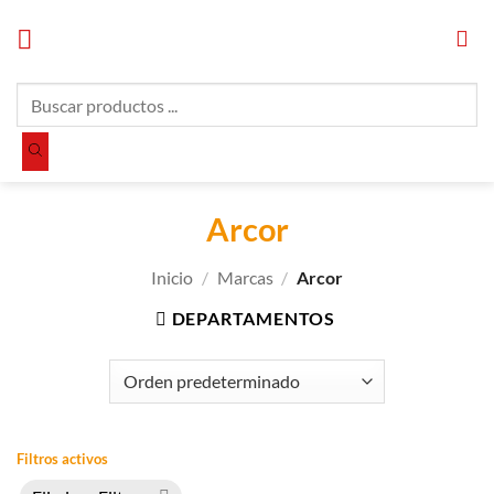
Saltar
al
contenido
Búsqueda
de
productos
Arcor
Inicio
/
Marcas
/
Arcor
DEPARTAMENTOS
Filtros activos