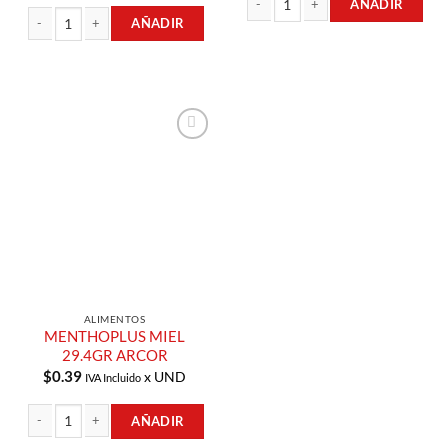
AÑADIR
AÑADIR
MENTHOPLUS CEREZA 29.4GR ARCO
CARAMELOS DUROS SABOR A MIEL 400GR ARCOR cantidad
Añadir a
Lista de
Compras
ALIMENTOS
MENTHOPLUS MIEL
29.4GR ARCOR
$
0.39
x UND
IVA Incluido
AÑADIR
MENTHOPLUS MIEL 29.4GR ARCOR cantidad