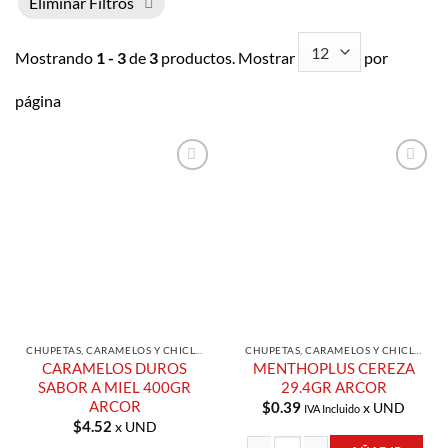
Eliminar Filtros
Mostrando
1 - 3
de
3
productos. Mostrar
por
página
Añadir a
Añadir a
Lista de
Lista de
Compras
Compras
CHUPETAS, CARAMELOS Y CHICLES
CHUPETAS, CARAMELOS Y CHICLES
CARAMELOS DUROS
MENTHOPLUS CEREZA
SABOR A MIEL 400GR
29.4GR ARCOR
ARCOR
$
0.39
x UND
IVA Incluido
$
4.52
x UND