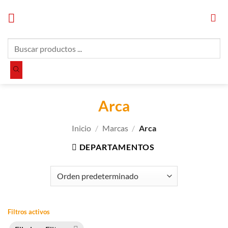
Saltar
al
contenido
Búsqueda
de
productos
Arca
Inicio
/
Marcas
/
Arca
DEPARTAMENTOS
Filtros activos