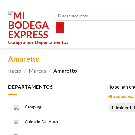
Saltar
al
Búsqueda
contenido
de
productos
Compra por Departamentos
Amaretto
Inicio
/
Marcas
/
Amaretto
DEPARTAMENTOS
No se han en
Filtros activos
Camping
Eliminar Fi
Cuidado Del Auto