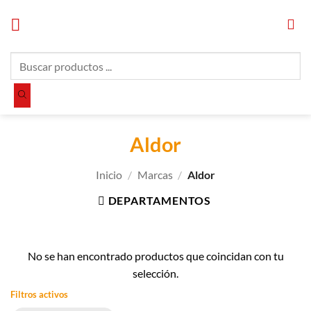
Saltar
al
contenido
Búsqueda
de
productos
Aldor
Inicio
/
Marcas
/
Aldor
DEPARTAMENTOS
No se han encontrado productos que coincidan con tu
selección.
Filtros activos