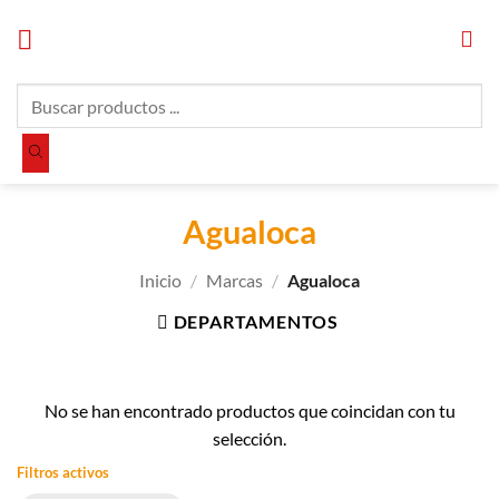
Saltar
al
contenido
Búsqueda
de
productos
Agualoca
Inicio
/
Marcas
/
Agualoca
DEPARTAMENTOS
No se han encontrado productos que coincidan con tu
selección.
Filtros activos