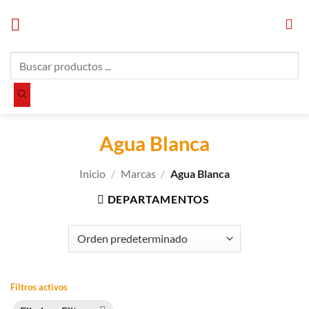
Saltar
al
contenido
Búsqueda
de
productos
Agua Blanca
Inicio
/
Marcas
/
Agua Blanca
DEPARTAMENTOS
Filtros activos