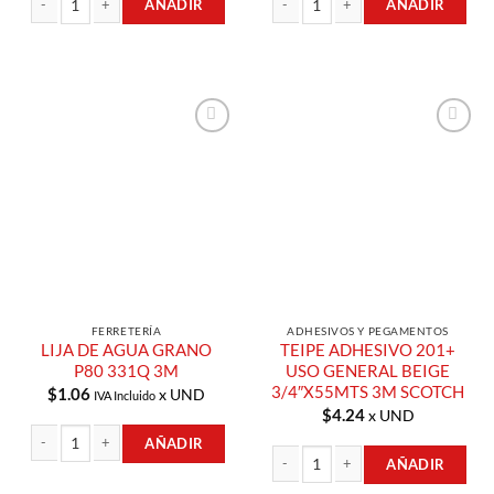
AÑADIR
AÑADIR
LIJA DE AGUA GRANO P100 331Q 3M cantidad
LIJA DE AGUA GRANO P120 331Q 3M
Añadir a
Añadir a
Lista de
Lista de
Compras
Compras
FERRETERÍA
ADHESIVOS Y PEGAMENTOS
LIJA DE AGUA GRANO
TEIPE ADHESIVO 201+
P80 331Q 3M
USO GENERAL BEIGE
3/4″X55MTS 3M SCOTCH
$
1.06
x UND
IVA Incluido
$
4.24
x UND
AÑADIR
AÑADIR
LIJA DE AGUA GRANO P80 331Q 3M cantidad
TEIPE ADHESIVO 201+ USO GENERAL