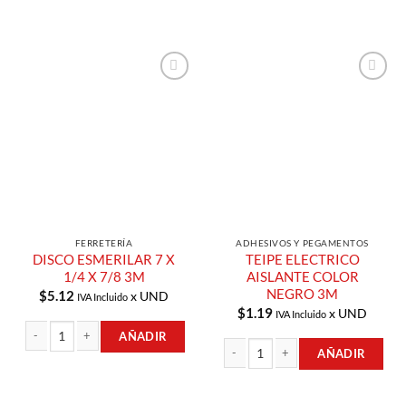
Añadir a
Añadir a
Lista de
Lista de
Compras
Compras
FERRETERÍA
ADHESIVOS Y PEGAMENTOS
DISCO ESMERILAR 7 X
TEIPE ELECTRICO
1/4 X 7/8 3M
AISLANTE COLOR
NEGRO 3M
$
5.12
x UND
IVA Incluido
$
1.19
x UND
IVA Incluido
AÑADIR
AÑADIR
DISCO ESMERILAR 7 X 1/4 X 7/8 3M cantidad
TEIPE ELECTRICO AISLANTE COLOR 