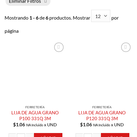
Eliminar Filtros
Mostrando
1 - 6
de
6
productos. Mostrar
por
página
Añadir a
Añadir a
Lista de
Lista de
Compras
Compras
FERRETERÍA
FERRETERÍA
LIJA DE AGUA GRANO
LIJA DE AGUA GRANO
P100 331Q 3M
P120 331Q 3M
$
1.06
$
1.06
x UND
x UND
IVA Incluido
IVA Incluido