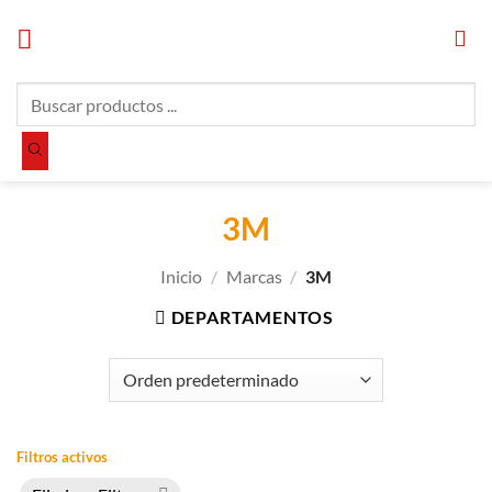
Saltar
al
contenido
Búsqueda
de
productos
3M
Inicio
/
Marcas
/
3M
DEPARTAMENTOS
Filtros activos