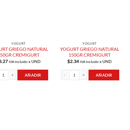
YOGURT
YOGURT
URT GRIEGO NATURAL
YOGURT GRIEGO NATURAL
150GR CREMIGURT
150GR CREMIGURT
3.27
$
2.34
x UND
x UND
IVA Incluido
IVA Incluido
AÑADIR
AÑADIR
cantidad
T GRIEGO NATURAL 150GR CREMIGURT cantidad
YOGURT GRIEGO NATURAL 150GR CREM
Añadir a
Lista de
Compras