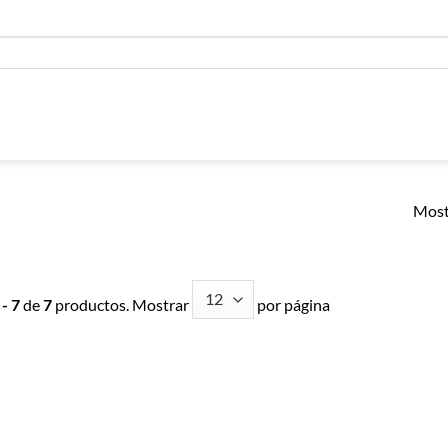
Most
 - 7
de
7
productos. Mostrar
por página
Añadir a
Añadir a
Lista de
Lista de
Compras
Compras