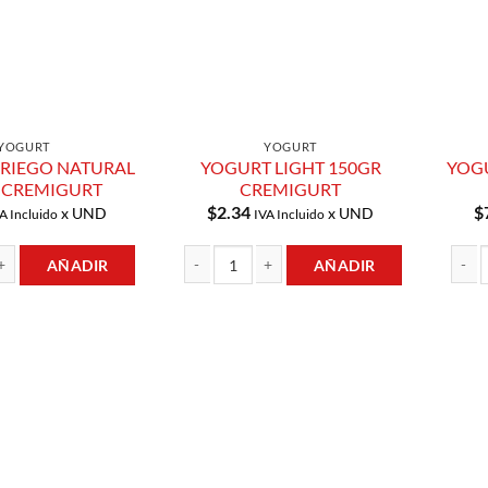
YOGURT
YOGURT
RIEGO NATURAL
YOGURT LIGHT 150GR
YOG
 CREMIGURT
CREMIGURT
$
2.34
$
x UND
x UND
A Incluido
IVA Incluido
AÑADIR
AÑADIR
EGO NATURAL 700GR CREMIGURT cantidad
YOGURT LIGHT 150GR CREMIGURT cantidad
YOGUR