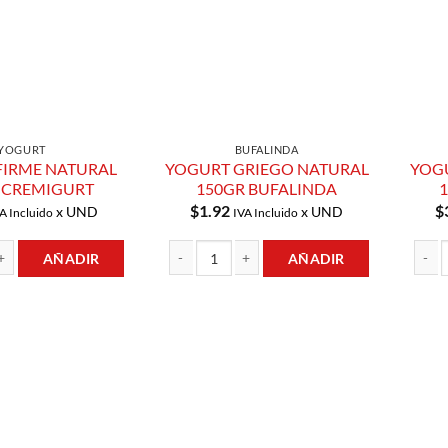
YOGURT
BUFALINDA
FIRME NATURAL
YOGURT GRIEGO NATURAL
YOG
 CREMIGURT
150GR BUFALINDA
$
1.92
$
x UND
x UND
A Incluido
IVA Incluido
AÑADIR
AÑADIR
E NATURAL 150GR CREMIGURT cantidad
YOGURT GRIEGO NATURAL 150GR BUFALINDA 
YOGUR
Añadir a
Añadir a
Lista de
Lista de
Compras
Compras