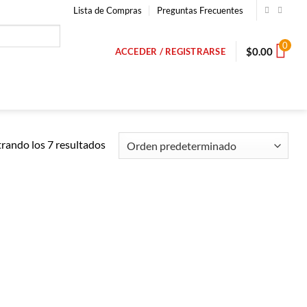
Lista de Compras
Preguntas Frecuentes
0
$
0.00
ACCEDER / REGISTRARSE
rando los 7 resultados
Añadir a
Añadir a
Lista de
Lista de
Compras
Compras