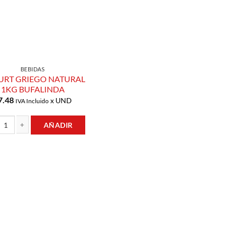
BEBIDAS
URT GRIEGO NATURAL
1KG BUFALINDA
7.48
x UND
IVA Incluido
AÑADIR
T GRIEGO NATURAL 1KG BUFALINDA cantidad