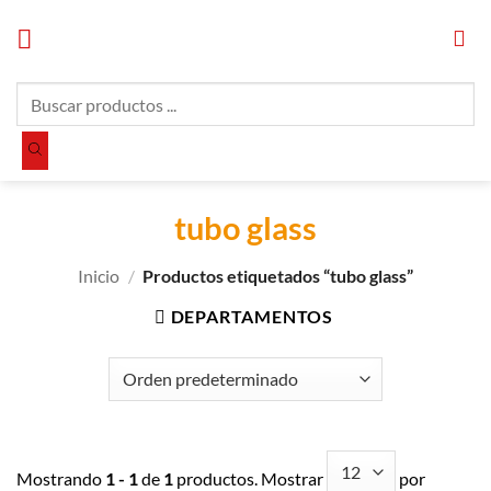
Saltar
al
contenido
Búsqueda
de
productos
tubo glass
Inicio
/
Productos etiquetados “tubo glass”
DEPARTAMENTOS
Mostrando
1 - 1
de
1
productos. Mostrar
por