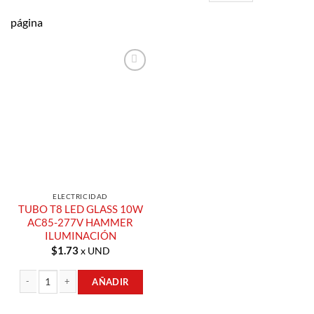
página
Añadir a
Lista de
Compras
ELECTRICIDAD
TUBO T8 LED GLASS 10W
AC85-277V HAMMER
ILUMINACIÓN
$
1.73
x UND
AÑADIR
TUBO T8 LED GLASS 10W AC85-277V HAMMER ILUMINACIÓN cantidad