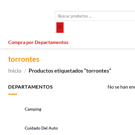
Saltar
al
Búsqueda
contenido
de
productos
Compra por Departamentos
torrontes
Inicio
/
Productos etiquetados “torrontes”
DEPARTAMENTOS
No se han en
Camping
Cuidado Del Auto