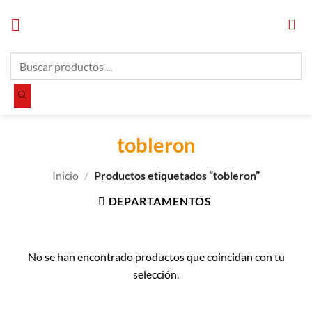
Saltar
al
contenido
Búsqueda
de
productos
tobleron
Inicio
/
Productos etiquetados “tobleron”
DEPARTAMENTOS
No se han encontrado productos que coincidan con tu
selección.