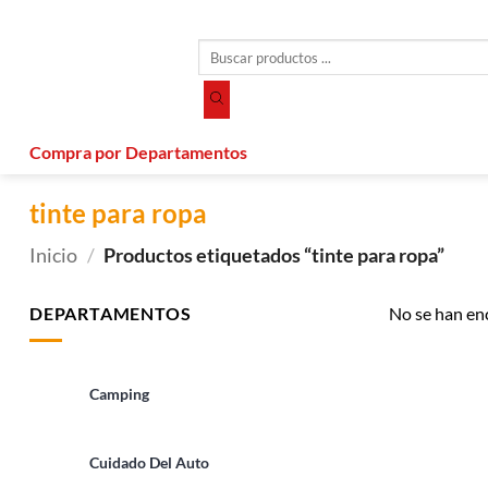
Saltar
al
Búsqueda
contenido
de
productos
Compra por Departamentos
tinte para ropa
Inicio
/
Productos etiquetados “tinte para ropa”
DEPARTAMENTOS
No se han en
Camping
Cuidado Del Auto