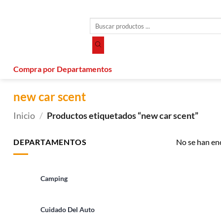
Saltar
al
Búsqueda
contenido
de
productos
Compra por Departamentos
new car scent
Inicio
/
Productos etiquetados “new car scent”
DEPARTAMENTOS
No se han en
Camping
Cuidado Del Auto