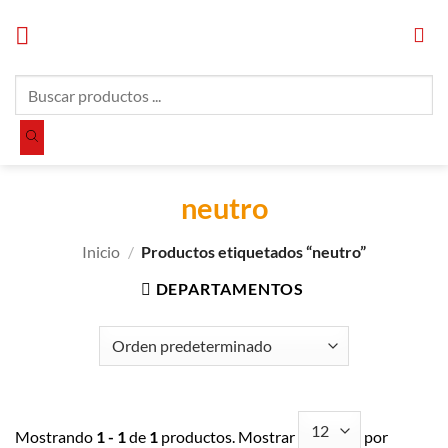
Saltar
al
contenido
Búsqueda
de
productos
neutro
Inicio
/
Productos etiquetados “neutro”
DEPARTAMENTOS
Mostrando
1 - 1
de
1
productos. Mostrar
por