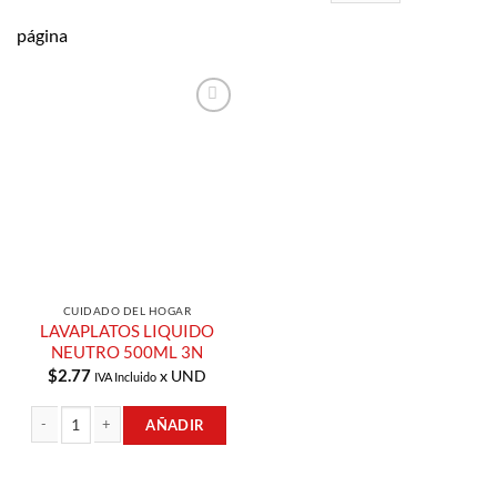
página
Añadir a
Lista de
Compras
CUIDADO DEL HOGAR
LAVAPLATOS LIQUIDO
NEUTRO 500ML 3N
$
2.77
x UND
IVA Incluido
AÑADIR
LAVAPLATOS LIQUIDO NEUTRO 500ML 3N cantidad