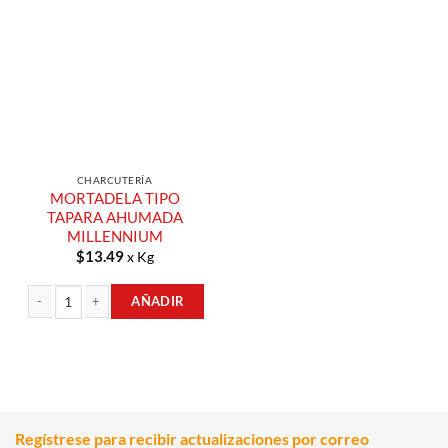
Añadir a
Lista de
Compras
CHARCUTERÍA
MORTADELA TIPO
TAPARA AHUMADA
MILLENNIUM
$
13.49
x Kg
AÑADIR
MORTADELA TIPO TAPARA AHUMADA MILLENNIUM cantidad
Regístrese para recibir actualizaciones por correo