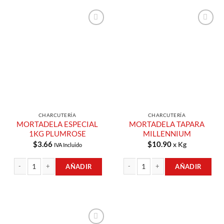
Añadir a
Añadir a
Lista de
Lista de
Compras
Compras
CHARCUTERÍA
CHARCUTERÍA
MORTADELA ESPECIAL
MORTADELA TAPARA
1KG PLUMROSE
MILLENNIUM
$
3.66
$
10.90
x Kg
IVA Incluido
AÑADIR
AÑADIR
MORTADELA ESPECIAL 1KG PLUMROSE cantidad
MORTADELA TAPARA MILLENNIUM c