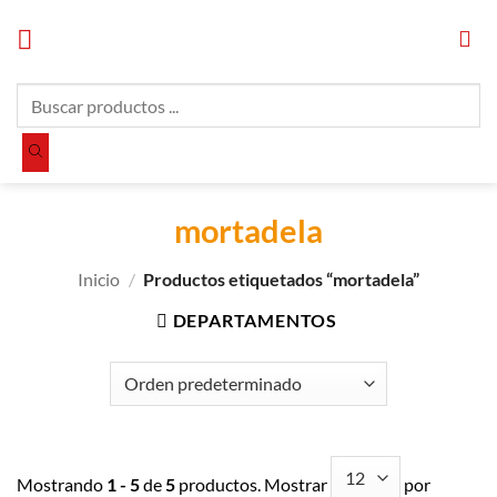
Saltar
al
contenido
Búsqueda
de
productos
mortadela
Inicio
/
Productos etiquetados “mortadela”
DEPARTAMENTOS
Mostrando
1 - 5
de
5
productos. Mostrar
por