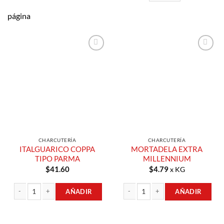
página
Añadir a
Añadir a
Lista de
Lista de
Compras
Compras
CHARCUTERÍA
CHARCUTERÍA
ITALGUARICO COPPA
MORTADELA EXTRA
TIPO PARMA
MILLENNIUM
$
41.60
$
4.79
x KG
AÑADIR
AÑADIR
ITALGUARICO COPPA TIPO PARMA cantidad
MORTADELA EXTRA MILLENNIUM ca