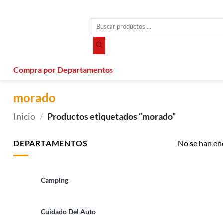
Saltar
al
Búsqueda
contenido
de
productos
Compra por Departamentos
morado
Inicio
/
Productos etiquetados “morado”
DEPARTAMENTOS
No se han en
Camping
Cuidado Del Auto