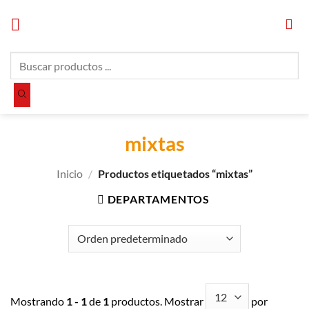
Saltar
al
contenido
Búsqueda
de
productos
mixtas
Inicio
/
Productos etiquetados “mixtas”
DEPARTAMENTOS
Mostrando
1 - 1
de
1
productos. Mostrar
por