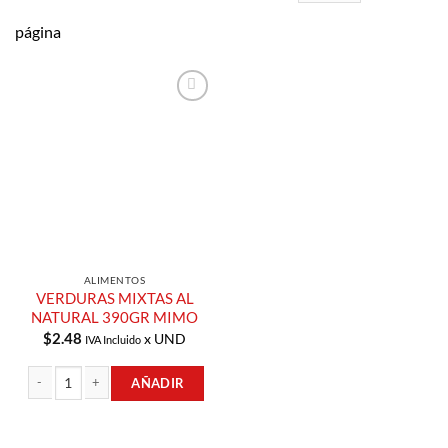
página
Añadir a
Lista de
Compras
ALIMENTOS
VERDURAS MIXTAS AL
NATURAL 390GR MIMO
$
2.48
x UND
IVA Incluido
AÑADIR
VERDURAS MIXTAS AL NATURAL 390GR MIMO cantidad