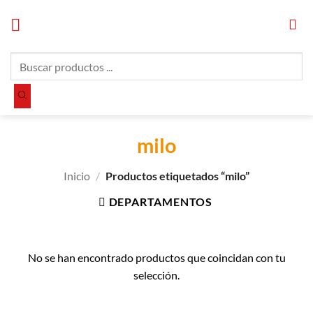
Saltar
al
contenido
Búsqueda
de
productos
milo
Inicio
/
Productos etiquetados “milo”
DEPARTAMENTOS
No se han encontrado productos que coincidan con tu
selección.