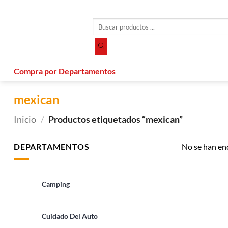
Saltar
al
Búsqueda
contenido
de
productos
Compra por Departamentos
mexican
Inicio
/
Productos etiquetados “mexican”
DEPARTAMENTOS
No se han en
Camping
Cuidado Del Auto