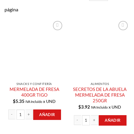
página
Añadir a
Añadir a
Lista de
Lista de
Compras
Compras
SNACKS Y CONFITERÍA
ALIMENTOS
MERMELADA DE FRESA
SECRETOS DE LA ABUELA
400GR TIGO
MERMELADA DE FRESA
250GR
$
5.35
x UND
IVA Incluido
$
3.92
x UND
IVA Incluido
AÑADIR
AÑADIR
MERMELADA DE FRESA 400GR TIGO cantidad
SECRETOS DE LA ABUELA MERMELAD