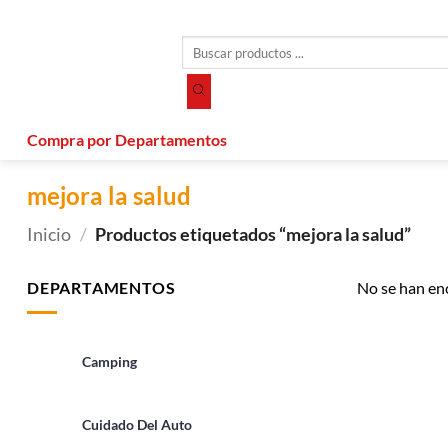
Saltar
al
Búsqueda
contenido
de
productos
Compra por Departamentos
mejora la salud
Inicio
/
Productos etiquetados “mejora la salud”
DEPARTAMENTOS
No se han en
Camping
Cuidado Del Auto