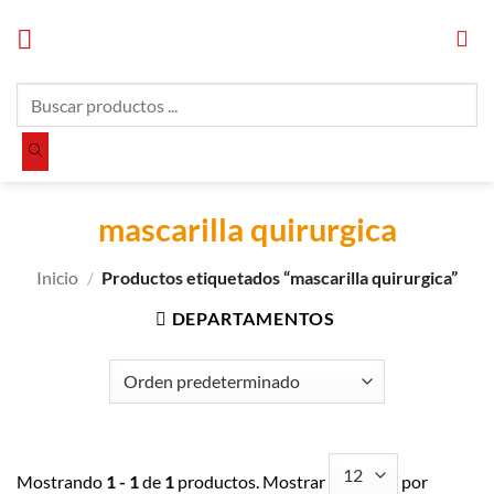
Saltar
al
contenido
Búsqueda
de
productos
mascarilla quirurgica
Inicio
/
Productos etiquetados “mascarilla quirurgica”
DEPARTAMENTOS
Mostrando
1 - 1
de
1
productos. Mostrar
por