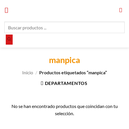
Saltar
al
contenido
Búsqueda
de
productos
manpica
Inicio
/
Productos etiquetados “manpica”
DEPARTAMENTOS
No se han encontrado productos que coincidan con tu
selección.