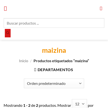
Saltar
al
contenido
Búsqueda
de
productos
maizina
Inicio
/
Productos etiquetados “maizina”
DEPARTAMENTOS
Mostrando
1 - 2
de
2
productos. Mostrar
por