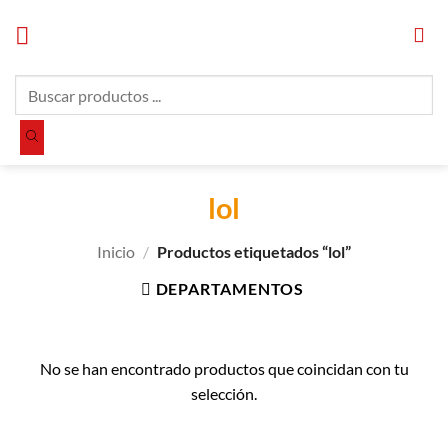
Saltar
al
contenido
Búsqueda
de
productos
lol
Inicio
/
Productos etiquetados “lol”
DEPARTAMENTOS
No se han encontrado productos que coincidan con tu
selección.