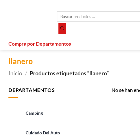
Saltar
al
Búsqueda
contenido
de
productos
Compra por Departamentos
llanero
Inicio
/
Productos etiquetados “llanero”
DEPARTAMENTOS
No se han en
Camping
Cuidado Del Auto