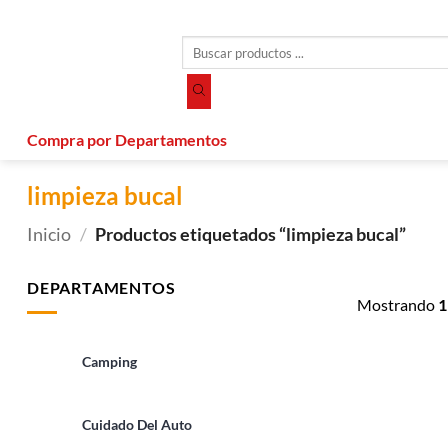
Saltar
al
Búsqueda
contenido
de
productos
Compra por Departamentos
limpieza bucal
Inicio
/
Productos etiquetados “limpieza bucal”
DEPARTAMENTOS
Mostrando
1
Camping
Cuidado Del Auto