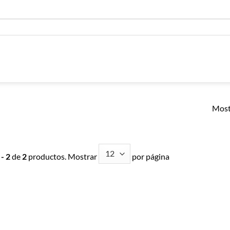
Most
 - 2
de
2
productos. Mostrar
por página
Añadir a
Añadir a
Lista de
Lista de
Compras
Compras