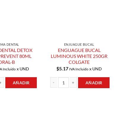
MA DENTAL
ENJUAGUE BUCAL
DENTAL DETOX
ENGUAGUE BUCAL
PREVENT 80ML
LUMINOUS WHITE 250GR
ORAL-B
COLGATE
$
5.17
x UND
x UND
A Incluido
IVA Incluido
AÑADIR
AÑADIR
L DETOX SARRO PREVENT 80ML ORAL-B cantidad
ENGUAGUE BUCAL LUMINOUS WHITE 250GR CO