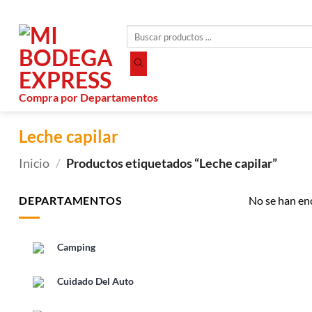
Saltar
al
Búsqueda
contenido
de
productos
Compra por Departamentos
Leche capilar
Inicio
/
Productos etiquetados “Leche capilar”
DEPARTAMENTOS
No se han en
Camping
Cuidado Del Auto