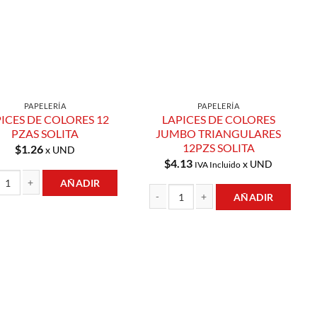
PAPELERÍA
PAPELERÍA
ICES DE COLORES 12
LAPICES DE COLORES
PZAS SOLITA
JUMBO TRIANGULARES
12PZS SOLITA
$
1.26
x UND
$
4.13
x UND
IVA Incluido
AÑADIR
AÑADIR
ntidad
ES DE COLORES 12 PZAS SOLITA cantidad
LAPICES DE COLORES JUMBO TRIANGULA