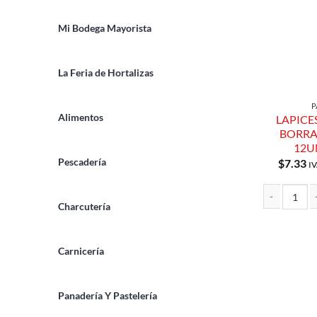
Mi Bodega Mayorista
La Feria de Hortalizas
P
Alimentos
LAPICE
BORRA
12U
Pescadería
$
7.33
IV
Charcutería
LAPICES DE 
Carnicería
Panadería Y Pastelería