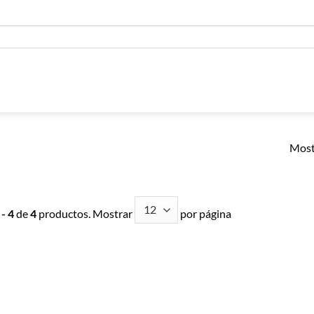
Most
 - 4
de
4
productos. Mostrar
por página
Añadir a
Añadir a
Lista de
Lista de
Compras
Compras