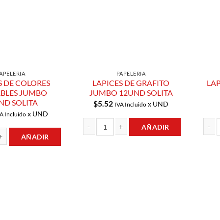
APELERÍA
PAPELERÍA
S DE COLORES
LAPICES DE GRAFITO
LAP
BLES JUMBO
JUMBO 12UND SOLITA
ND SOLITA
$
5.52
x UND
IVA Incluido
x UND
A Incluido
AÑADIR
AÑADIR
LAPICES DE GRAFITO JUMBO 12UND SOLITA ca
LAPIC
COLORES BORRABLES JUMBO 12UND SOLITA cantidad