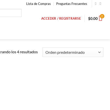
Lista de Compras
Preguntas Frecuentes
0
$
0.00
ACCEDER / REGISTRARSE
rando los 4 resultados
Añadir a
Añadir a
Lista de
Lista de
Compras
Compras