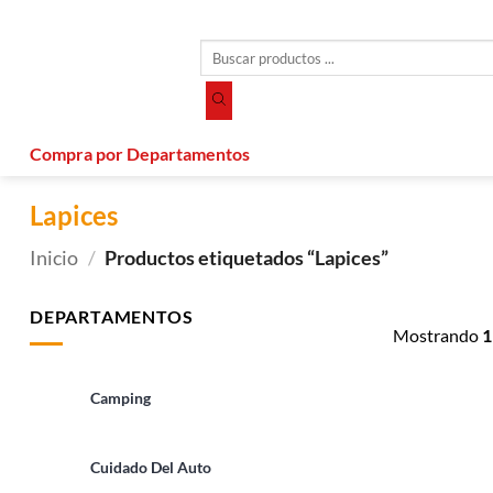
Saltar
al
Búsqueda
contenido
de
productos
Compra por Departamentos
Lapices
Inicio
/
Productos etiquetados “Lapices”
DEPARTAMENTOS
Mostrando
1
Camping
Cuidado Del Auto